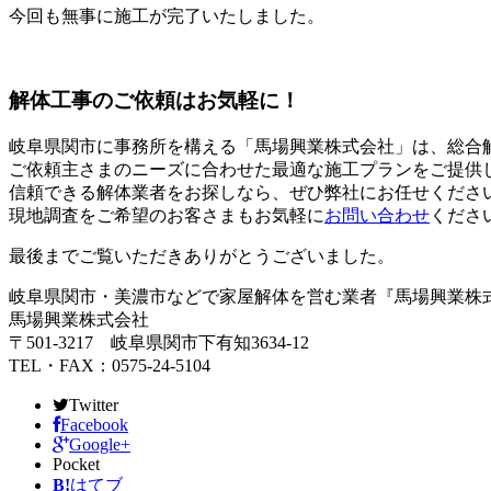
今回も無事に施工が完了いたしました。
解体工事のご依頼はお気軽に！
岐阜県関市に事務所を構える「馬場興業株式会社」は、総合
ご依頼主さまのニーズに合わせた最適な施工プランをご提供
信頼できる解体業者をお探しなら、ぜひ弊社にお任せくださ
現地調査をご希望のお客さまもお気軽に
お問い合わせ
くださ
最後までご覧いただきありがとうございました。
岐阜県関市・美濃市などで家屋解体を営む業者『馬場興業株
馬場興業株式会社
〒501-3217 岐阜県関市下有知3634‐12
TEL・FAX：0575-24-5104
Twitter
Facebook
Google+
Pocket
B!
はてブ