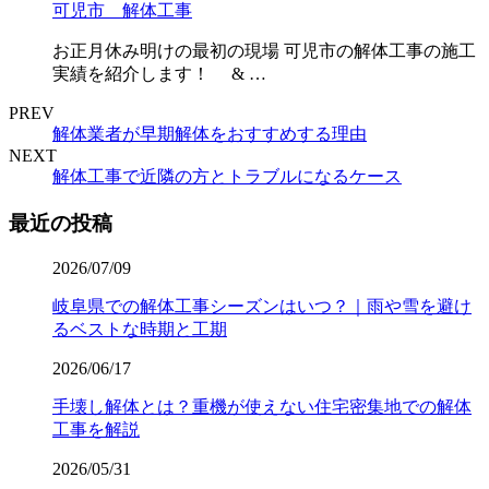
可児市 解体工事
お正月休み明けの最初の現場 可児市の解体工事の施工
実績を紹介します！ & …
PREV
解体業者が早期解体をおすすめする理由
NEXT
解体工事で近隣の方とトラブルになるケース
最近の投稿
2026/07/09
岐阜県での解体工事シーズンはいつ？｜雨や雪を避け
るベストな時期と工期
2026/06/17
手壊し解体とは？重機が使えない住宅密集地での解体
工事を解説
2026/05/31