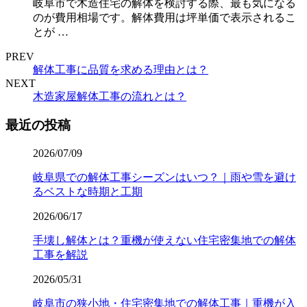
岐阜市で木造住宅の解体を検討する際、最も気になる
のが費用相場です。解体費用は坪単価で表示されるこ
とが …
PREV
解体工事に品質を求める理由とは？
NEXT
木造家屋解体工事の流れとは？
最近の投稿
2026/07/09
岐阜県での解体工事シーズンはいつ？｜雨や雪を避け
るベストな時期と工期
2026/06/17
手壊し解体とは？重機が使えない住宅密集地での解体
工事を解説
2026/05/31
岐阜市の狭小地・住宅密集地での解体工事｜重機が入