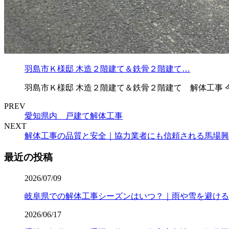
羽島市Ｋ様邸 木造２階建て＆鉄骨２階建て…
羽島市Ｋ様邸 木造２階建て＆鉄骨２階建て 解体工事 
PREV
愛知県内 戸建て解体工事
NEXT
解体工事の品質と安全｜協力業者にも信頼される馬場興
最近の投稿
2026/07/09
岐阜県での解体工事シーズンはいつ？｜雨や雪を避ける
2026/06/17