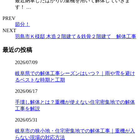
最近納車したばかりの重機を用いて解体していきま
す！ …
PREV
節分！
NEXT
羽島市Ｋ様邸 木造２階建て＆鉄骨２階建て 解体工事
最近の投稿
2026/07/09
岐阜県での解体工事シーズンはいつ？｜雨や雪を避け
るベストな時期と工期
2026/06/17
手壊し解体とは？重機が使えない住宅密集地での解体
工事を解説
2026/05/31
岐阜市の狭小地・住宅密集地での解体工事｜重機が入
らない現場の対応方法